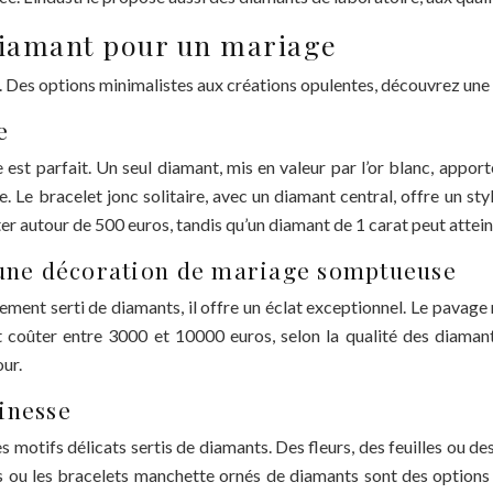
 diamant pour un mariage
 Des options minimalistes aux créations opulentes, découvrez une l
e
e est parfait. Un seul diamant, mis en valeur par l’or blanc, appor
. Le bracelet jonc solitaire, avec un diamant central, offre un sty
r autour de 500 euros, tandis qu’un diamant de 1 carat peut atteind
 une décoration de mariage somptueuse
ement serti de diamants, il offre un éclat exceptionnel. Le pavage 
coûter entre 3000 et 10000 euros, selon la qualité des diamants
ur.
finesse
es motifs délicats sertis de diamants. Des fleurs, des feuilles ou 
s ou les bracelets manchette ornés de diamants sont des options