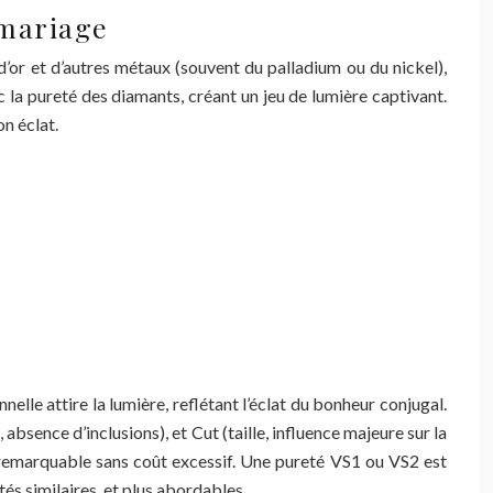
 mariage
 d’or et d’autres métaux (souvent du palladium ou du nickel),
c la pureté des diamants, créant un jeu de lumière captivant.
on éclat.
lle attire la lumière, reflétant l’éclat du bonheur conjugal.
, absence d’inclusions), et Cut (taille, influence majeure sur la
r remarquable sans coût excessif. Une pureté VS1 ou VS2 est
tés similaires, et plus abordables.