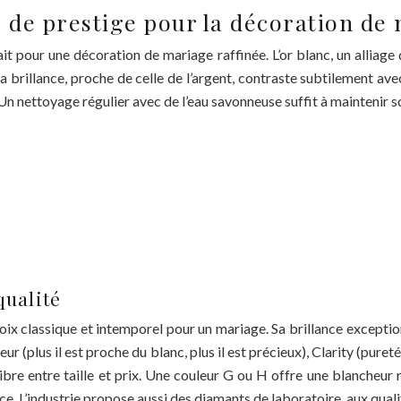
uo de prestige pour la décoration de
it pour une décoration de mariage raffinée. L’or blanc, un alliage
 brillance, proche de celle de l’argent, contraste subtilement ave
. Un nettoyage régulier avec de l’eau savonneuse suffit à maintenir s
qualité
ix classique et intemporel pour un mariage. Sa brillance exceptionne
r (plus il est proche du blanc, plus il est précieux), Clarity (pureté
libre entre taille et prix. Une couleur G ou H offre une blancheu
ance. L’industrie propose aussi des diamants de laboratoire, aux quali