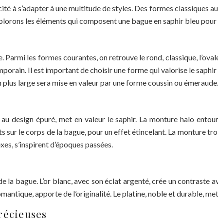
ité à s’adapter à une multitude de styles. Des formes classiques a
Explorons les éléments qui composent une bague en saphir bleu pour 
Parmi les formes courantes, on retrouve le rond, classique, l’ovale, 
temporain. Il est important de choisir une forme qui valorise le sap
n plus large sera mise en valeur par une forme coussin ou émeraude
, au design épuré, met en valeur le saphir. La monture halo entour
ur le corps de la bague, pour un effet étincelant. La monture trois
xes, s’inspirent d’époques passées.
 de la bague. L’or blanc, avec son éclat argenté, crée un contraste 
romantique, apporte de l’originalité. Le platine, noble et durable, met
récieuses