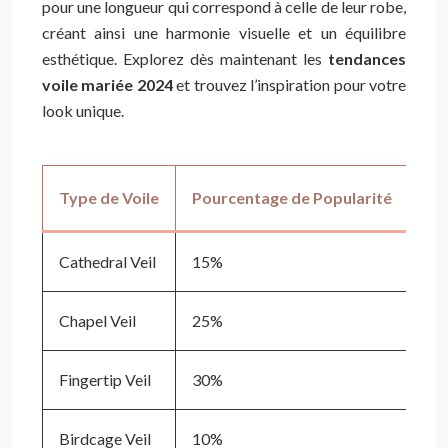
pour une longueur qui correspond à celle de leur robe,
créant ainsi une harmonie visuelle et un équilibre
esthétique. Explorez dès maintenant les
tendances
voile mariée 2024
et trouvez l’inspiration pour votre
look unique.
Type de Voile
Pourcentage de Popularité
Pr
Cathedral Veil
15%
35
Chapel Veil
25%
28
Fingertip Veil
30%
20
Birdcage Veil
10%
12