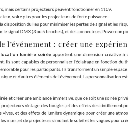
rs, mais certains projecteurs peuvent fonctionner en 110V.
cteur, voire plus pour les projecteurs de forte puissance.
a disposition du lieu pour minimiser les pertes de signal et les ri
r le signal DMX (3 ou 5 broches), et des connecteurs Powercon pou
de l’événement : créer une expérie
a
location lumière soirée
apportent une dimension créative à 
t. Ils sont capables de personnaliser l’éclairage en fonction du t
émorable pour les participants. Ils transforment un simple espace en
musique et d’autres éléments de l’événement. La personnalisation est
soirée et créer une ambiance immersive, que ce soit une soirée pri
 projecteurs vintage, des bougies, et des effets de scintillement 
rs vives, et des effets de lumière dynamique pour créer une atmosph
 les murs, et de projecteurs simulant le soleil et les vagues pour cr