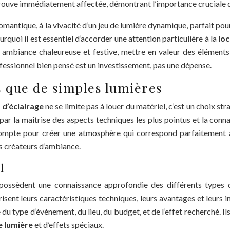
n trouve immédiatement affectée, démontrant l’importance cruciale 
romantique, à la vivacité d’un jeu de lumière dynamique, parfait pour
rquoi il est essentiel d’accorder une attention particulière à la
lo
ne ambiance chaleureuse et festive, mettre en valeur des élément
essionnel bien pensé est un investissement, pas une dépense.
s que de simples lumières
 d’éclairage
ne se limite pas à louer du matériel, c’est un choix st
 par la maîtrise des aspects techniques les plus pointus et la co
 compte pour créer une atmosphère qui correspond parfaitement à
es créateurs d’ambiance.
l
possèdent une connaissance approfondie des différents types d
trisent leurs caractéristiques techniques, leurs avantages et leurs 
du type d’événement, du lieu, du budget, et de l’effet recherché. Il
e lumière
et d’effets spéciaux.