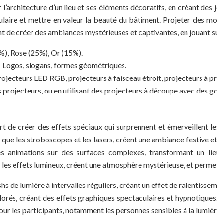
 l’architecture d’un lieu et ses éléments décoratifs, en créant des 
ulaire et mettre en valeur la beauté du bâtiment. Projeter des mo
nt de créer des ambiances mystérieuses et captivantes, en jouant su
0%), Rose (25%), Or (15%).
e : Logos, slogans, formes géométriques.
Projecteurs LED RGB, projecteurs à faisceau étroit, projecteurs à p
s projecteurs, ou en utilisant des projecteurs à découpe avec des g
art de créer des effets spéciaux qui surprennent et émerveillent le
que les stroboscopes et les lasers, créent une ambiance festive et 
animations sur des surfaces complexes, transformant un lieu
t les effets lumineux, créent une atmosphère mystérieuse, et permett
s de lumière à intervalles réguliers, créant un effet de ralentissem
lorés, créant des effets graphiques spectaculaires et hypnotiques. 
our les participants, notamment les personnes sensibles à la lumièr