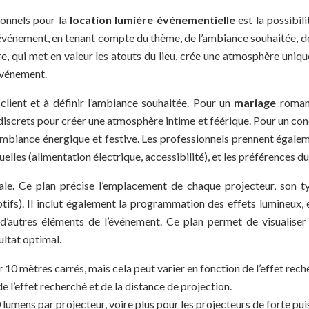
ionnels pour la
location lumière événementielle
est la possibil
vénement, en tenant compte du thème, de l’ambiance souhaitée, des 
, qui met en valeur les atouts du lieu, crée une atmosphère uniqu
 événement.
lient et à définir l’ambiance souhaitée. Pour un
mariage
roman
 discrets pour créer une atmosphère intime et féérique. Pour un co
ambiance énergique et festive. Les professionnels prennent égalem
lles (alimentation électrique, accessibilité), et les préférences du 
ale. Ce plan précise l’emplacement de chaque projecteur, son typ
tifs). Il inclut également la programmation des effets lumineux, en
autres éléments de l’événement. Ce plan permet de visualiser l
ultat optimal.
0 mètres carrés, mais cela peut varier en fonction de l’effet rech
e l’effet recherché et de la distance de projection.
lumens par projecteur, voire plus pour les projecteurs de forte pui