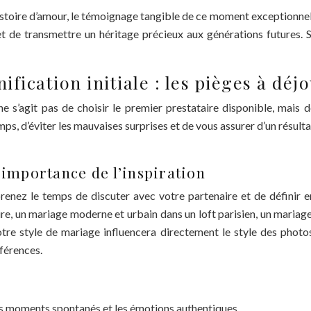
istoire d’amour, le témoignage tangible de ce moment exceptionnel.
 et de transmettre un héritage précieux aux générations futures. S
fication initiale : les pièges à déj
l ne s’agit pas de choisir le premier prestataire disponible, mais
s, d’éviter les mauvaises surprises et de vous assurer d’un résulta
 l’importance de l’inspiration
enez le temps de discuter avec votre partenaire et de définir 
re, un mariage moderne et urbain dans un loft parisien, un maria
otre style de mariage influencera directement le style des photos
férences.
 les moments spontanés et les émotions authentiques.